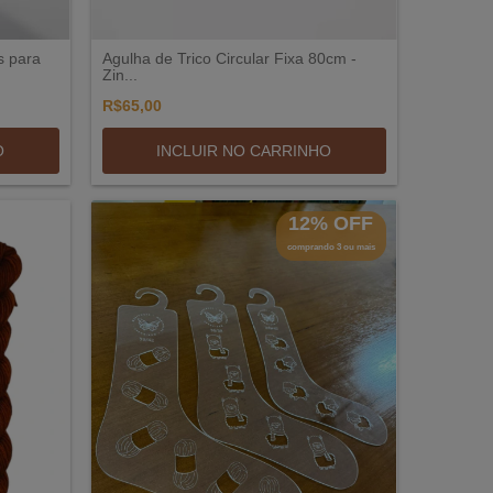
s para
Agulha de Trico Circular Fixa 80cm -
Zin...
R$65,00
O
INCLUIR NO CARRINHO
12% OFF
comprando 3 ou mais