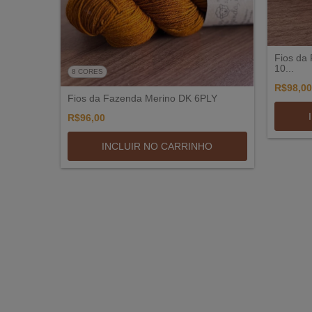
Fios da
10...
8 CORES
R$98,00
Fios da Fazenda Merino DK 6PLY
R$96,00
INCLUIR NO CARRINHO