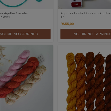
a Agulha Circular
Agulhas Ponta Dupla - 5 Agulha
biável...
Tri...
R$55,00
INCLUIR NO CARRINHO
INCLUIR NO CARRINH