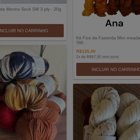
da Merino Sock SW 3 ply - 20g
INCLUIR NO CARRINHO
Kit Fios da Fazenda Mini mead
SW...
R$135,00
2
x de
R$67,50
sem juros
INCLUIR NO CARRINH