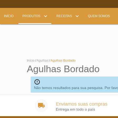
INÍCIO
PRODUTOS
RECEITAS
QUEM SOMOS
Início
/
Agulhas
/
Agulhas Bordado
Agulhas Bordado
Não temos resultados para sua pesquisa. Por favor,
Enviamos suas compras
Entrega em todo o país