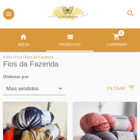
0
INÍCIO
PRODUTOS
CARRINHO
Início
/
Fios
/
Fios da Fazenda
Fios da Fazenda
Ordenar por
FILTRAR