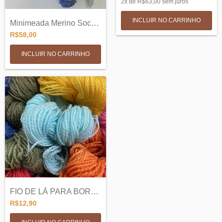
2
x de
R$63,00
sem juros
INCLUIR NO CARRINHO
Minimeada Merino Sock SW 3 ply - 50g
R$58,00
INCLUIR NO CARRINHO
FIO DE LÃ PARA BORDADO
R$12,90