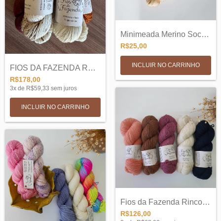
Minimeada Merino Sock SW 3 ply - 20g
R$25,00
INCLUIR NO CARRINHO
FIOS DA FAZENDA ROCIO - LÃ MERINO + SEDA
R$178,00
3
x de
R$59,33
sem juros
INCLUIR NO CARRINHO
Fios da Fazenda Rincon 19
R$126,00