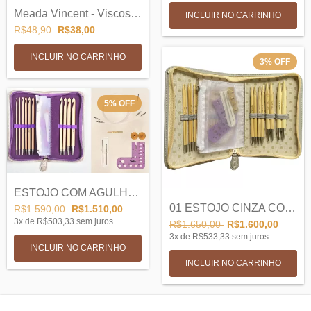
Meada Vincent - Viscose 100g
INCLUIR NO CARRINHO
R$48,90
R$38,00
INCLUIR NO CARRINHO
3
%
OFF
5
%
OFF
ESTOJO COM AGULHAS INTERCAMBIAVEIS EM BA...
01 ESTOJO CINZA COM ACESSORIOS E AGULHAS...
R$1.590,00
R$1.510,00
3
x de
R$503,33
sem juros
R$1.650,00
R$1.600,00
3
x de
R$533,33
sem juros