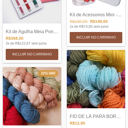
Kit de Acessorios Mini - Chiaogoo - 7599...
R$180,00
R$148,00
2
x de
R$74,00
sem juros
Kit de Agulha Meia Ponta Dupla - 5 Agulh...
R$368,00
3
x de
R$122,67
sem juros
22
%
OFF
FIO DE LÃ PARA BORDADO
R$12,90