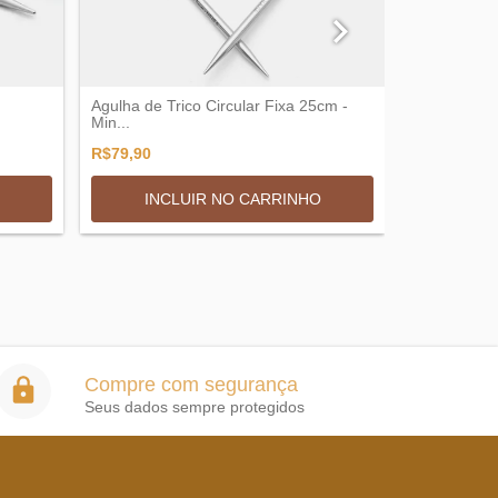
Agulha de Trico Circular Fixa 25cm -
01 ESTOJO
Min...
E AGULHAS.
R$79,90
R$1.650,0
3
x de
R$533,
INCLUIR NO CARRINHO
Compre com segurança
Seus dados sempre protegidos