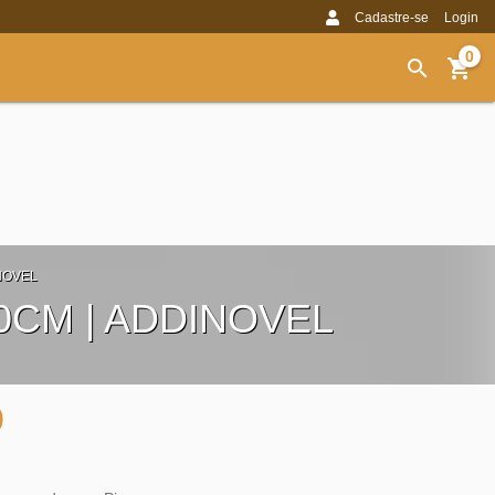
Cadastre-se
Login
0
NOVEL
0CM | ADDINOVEL
0