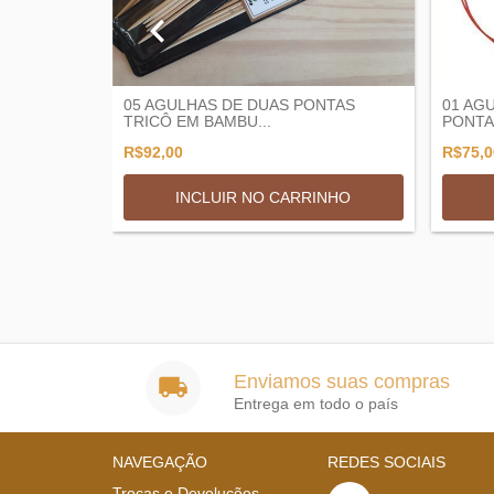
M PONTA
05 AGULHAS DE DUAS PONTAS
01 AG
TRICÔ EM BAMBU...
PONTA 
R$92,00
R$75,0
INHO
INCLUIR NO CARRINHO
Enviamos suas compras
Entrega em todo o país
NAVEGAÇÃO
REDES SOCIAIS
Trocas e Devoluções