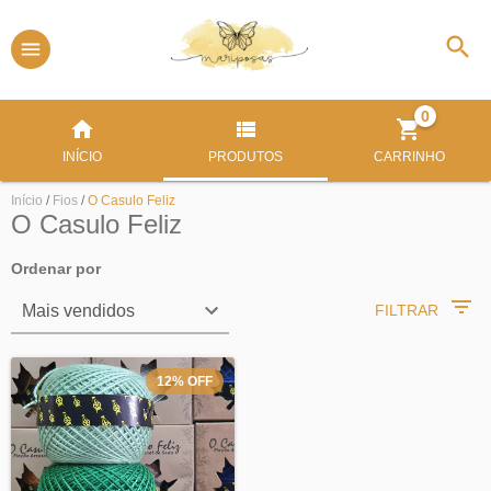
0
INÍCIO
PRODUTOS
CARRINHO
Início
/
Fios
/
O Casulo Feliz
O Casulo Feliz
Ordenar por
FILTRAR
12
%
OFF